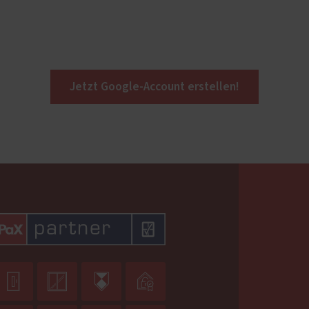
Jetzt Google-Account erstellen!



