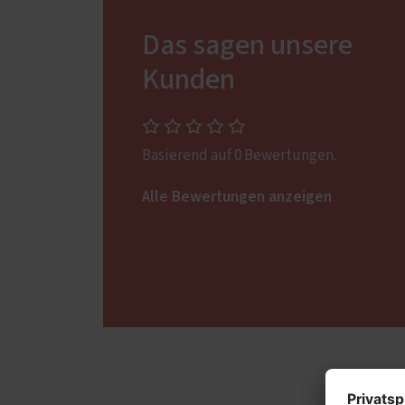
3D-Planung
Möbel
Das sagen unsere
Badm
Garde
Kunden
Schla
Wohn
Basierend auf 0 Bewertungen.
Esszi
Alle Bewertungen anzeigen