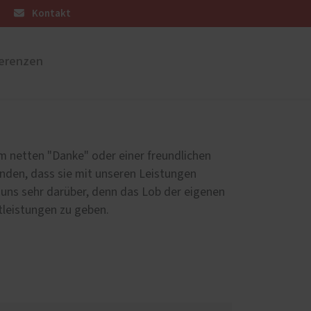
Kontakt
erenzen
üren
Sonnen- und Insektenschutz
Raffstoren von ROMA
m netten "Danke" oder einer freundlichen
Rollladen von ROMA
nden, dass sie mit unseren Leistungen
en
Textilscreens von ROMA
r uns sehr darüber, denn das Lob der eigenen
tleistungen zu geben.
Insektenschutz von PaX