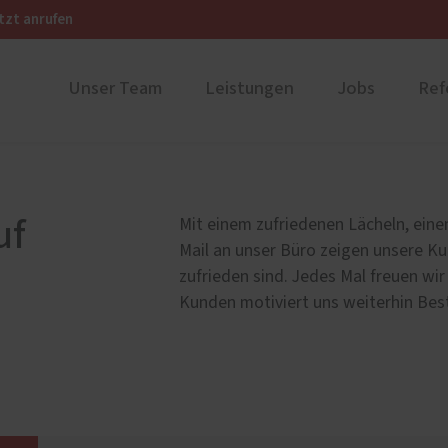
tzt anrufen
Unser Team
Leistungen
Jobs
Ref
ustüren
PaX Balkon- & Terrassent
nium
Balkontüren
uf
Mit einem zufriedenen Lächeln, eine
und Holz-Aluminium
Hebe-Schiebe-Türen
Mail an unser Büro zeigen unsere Ku
stoff
Parallel-Schiebe-Kipp-Tür
zufrieden sind. Jedes Mal freuen wi
Kunden motiviert uns weiterhin Bes
u und Denkmal
Falt-Schiebe-Türen
nen
ür planen