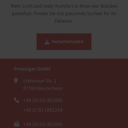
Zusätzlich können Oberlichter oder Seitenteile
bieten. Beide Türarten erhalten Sie bei uns aus
dazu bei, den Übergang von Innen- und
Mehr Licht und mehr Komfort in Ihren vier Wänden
integriert werden.
Kunststoff, Holz oder mit je einer Alu-
Außenbereich sicherer und praktischer zu
genießen. Finden Sie das passende System für Ihr
Vorsatzschale für mehr Witterungsschutz.
gestalten, indem sie das Eindringen von
Zuhause.
Schmutz und Wasser minimiert.
Herunterladen
Preisinger GmbH
Erkheimer Str. 1
87784 Westerheim
+49 (8336) 801688
+49 (170) 1891234
+49 (8336) 801699