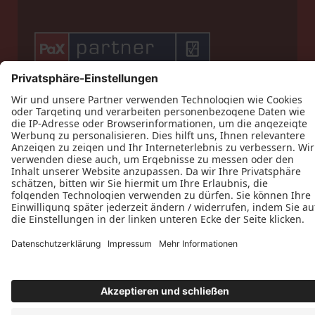








Datenschutz
Impressum
Kontakt
AGB
Preisinger GmbH © 2026