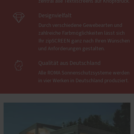
zentral alle Textilscreens auf Knopfdruck.

Designvielfalt
Durch verschiedene Gewebearten und
zahlreiche Farbmöglichkeiten lässt sich
Ihr zipSCREEN ganz nach Ihren Wünschen
und Anforderungen gestalten.

Qualität aus Deutschland
Alle ROMA Sonnenschutzsysteme werden
in vier Werken in Deutschland produziert.