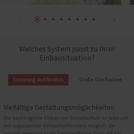
Welches System passt zu Ihrer
Einbausituation?
Sanierung und Neubau
Große Glasflächen
Vielfältige Gestaltungsmöglichkeiten
Sonnenschutz für große Glasflächen
Der nachträgliche Einbau von Sonnenschutz ist jederzeit
Für Panorama-Verglasungen eignen sich vor allem
mit sogenannten Vorbautextilscreens möglich: Sie
sogenannte Zipscreens. Der motorangetriebene Behang,
werden entweder in die Fensteröffnung, bzw. auf das
der auch bei großen Flächen nicht geteilt werden muss,