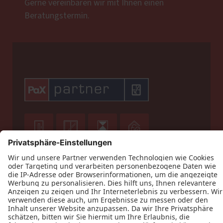
Gerne vereinbaren wir mit Ihnen einen
Beratungstermin.








Datenschutz
Impressum
Kontakt
AGB