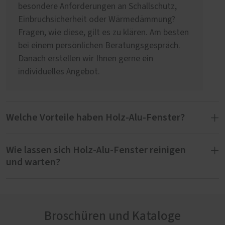
besondere Anforderungen an Schallschutz,
Einbruchsicherheit oder Wärmedämmung?
Fragen, wie diese, gilt es zu klären. Am besten
bei einem persönlichen Beratungsgespräch.
Danach erstellen wir Ihnen gerne ein
individuelles Angebot.
Welche Vorteile haben Holz-Alu-Fenster?
Wie lassen sich Holz-Alu-Fenster reinigen
Der Material-Mix bei Fenstern aus Holz und
und warten?
Aluminium hat viele Vorteile:
besonders hohe Witterungsbeständigkeit
Frisch beschichtete Oberflächen neuer Holz-
beständige Optik
Alu-Fenster sollten Sie frühestens nach sechs
sehr gute Dämmwerte
Broschüren und Kataloge
bis acht Wochen reinigen. Seien Sie achtsam
innen wie außen unzählige