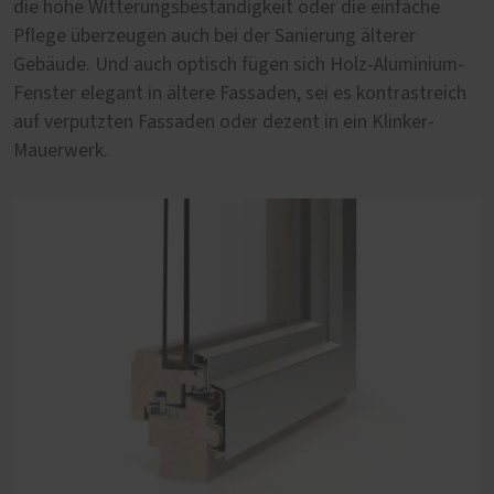
die hohe Witterungsbeständigkeit oder die einfache
Aluminium-Fenster von PaX halten, was sie versprechen.
Pflege überzeugen auch bei der Sanierung älterer
Nach außen hin sind sie nahezu unverwüstlich und
Gebäude. Und auch optisch fügen sich Holz-Aluminium-
dennoch von besonderer Ästhetik geprägt. Im Innern
Fenster elegant in ältere Fassaden, sei es kontrastreich
versprühen die Holzoberflächen Behaglichkeit und
auf verputzten Fassaden oder dezent in ein Klinker-
Wärme.
Mauerwerk.