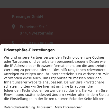
Preisinger GmbH
Erkheimer Str. 1
87784 Westerheim
+49 (8336) 801688
+49 (170) 1891234
+49 (8336) 801699
E-Mail schreiben
Öffnungszeiten
Bitte kontaktieren Sie uns per Telefon oder E-
Mail