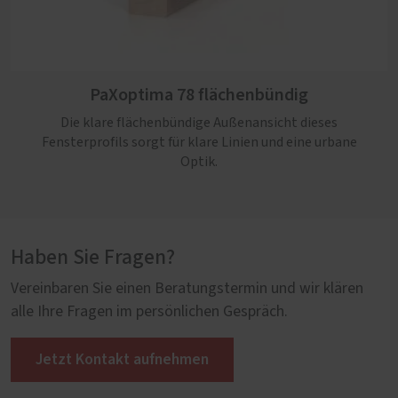
PaXoptima 92 flächenbündig
PaXoptima 78 flächenbündig
Funktionale und optische Modernität bringt dieses
flächenbündige Holz-Aluminium-Profil mit sich und
Die klare flächenbündige Außenansicht dieses
eignet sich so bestens für den Neubau.
Fensterprofils sorgt für klare Linien und eine urbane
Optik.
Haben Sie Fragen?
Vereinbaren Sie einen Beratungstermin und wir klären
alle Ihre Fragen im persönlichen Gespräch.
Jetzt Kontakt aufnehmen