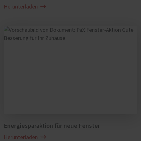
Herunterladen
Sie möchten die Wartung Ihrer Holz-Alu-
Fenster lieber einem Fachbetrieb anvertrauen?
Sprechen Sie uns an. Wir erstellen Ihnen gerne
ein Angebot für eine jährliche Fenster-
Wartung.
Energiesparaktion für neue Fenster
Herunterladen