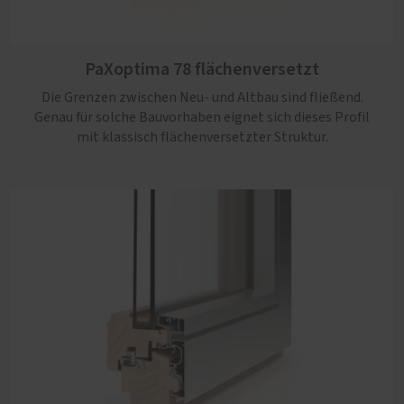
PaXoptima 92 flächenversetzt
PaXoptima 78 flächenversetzt
Eine besonders gute Wärmedämmung erzielt dieses
Profil aufgrund der massiven Profilstärke. Damit ist es
Die Grenzen zwischen Neu- und Altbau sind fließend.
ideal geeignet für Neubauten mit klassischen Akzenten.
Genau für solche Bauvorhaben eignet sich dieses Profil
mit klassisch flächenversetzter Struktur.