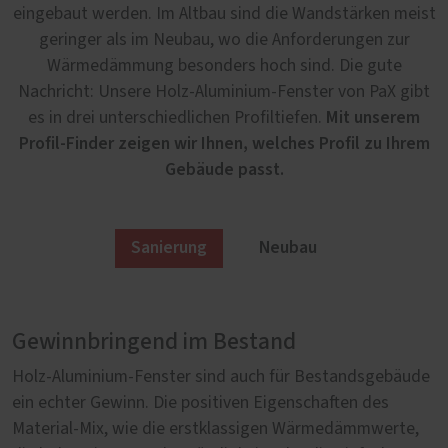
eingebaut werden. Im Altbau sind die Wandstärken meist
geringer als im Neubau, wo die Anforderungen zur
Wärmedämmung besonders hoch sind. Die gute
Nachricht: Unsere Holz-Aluminium-Fenster von PaX gibt
Mit unserem
es in drei unterschiedlichen Profiltiefen.
Profil-Finder zeigen wir Ihnen, welches Profil zu Ihrem
Gebäude passt.
Sanierung
Neubau
Gewinnbringend im Bestand
Elegant im Neubau
Holz-Aluminium-Fenster sind auch für Bestandsgebäude
Exklusives Wohnen braucht exklusive Fenster, die ein
ein echter Gewinn. Die positiven Eigenschaften des
Höchstmaß an Komfort versprechen und sich elegant in
Material-Mix, wie die erstklassigen Wärmedämmwerte,
eine einzigartige Außenansicht integrieren. Unsere Holz-