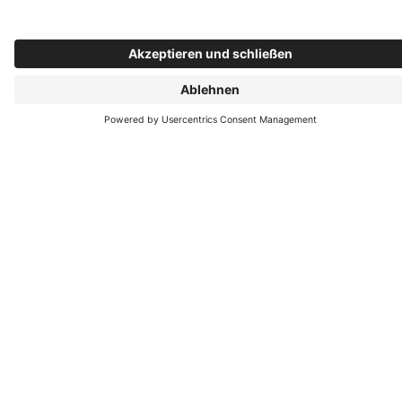
Unsere Ausstellung in Westerheim
Montag bis Donnerstag von 8- 17 Uhr
Freitag von 8- 14 Uhr
Gerne vereinbaren wir mit Ihnen einen
Beratungstermin.



