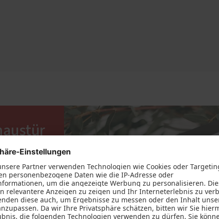
haustür
n? Und was
serem
elles