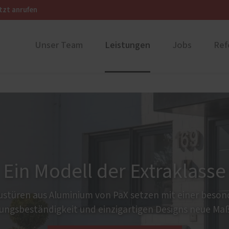
tzt anrufen
Unser Team
Leistungen
Jobs
Ref
ustüren
PaX Balkon- & Terrassent
nium
Balkontüren
und Holz-Aluminium
Hebe-Schiebe-Türen
stoff
Parallel-Schiebe-Kipp-Tür
u und Denkmal
Falt-Schiebe-Türen
Ein Modell der Extraklasse
nen
ür planen
stüren aus Aluminium von PaX setzen mit einer beso
ungsbeständigkeit und einzigartigen Designs neue Ma