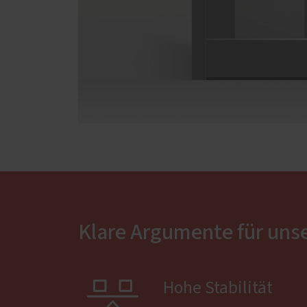
Klare Argumente für uns

Hohe Stabilität