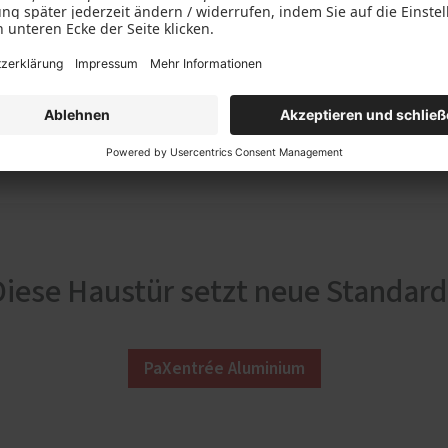
Diese Haustür setzt neue Standard
PaXentrée Aluminium