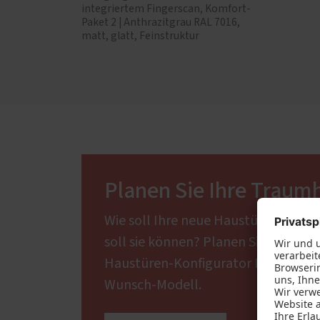
integriertem Fingerscan, Komfort-
Paket 2 | Anthrazitgrau RAL 7016,
matt, glatt, Feinstruktur
Planen Sie Ihre Traum
Wie soll Ihre neue Haustür aussehe
soll sie können? Planen Sie mit un
Haustüren-Konfigurator Ihr individu
Wunsch-Modell.