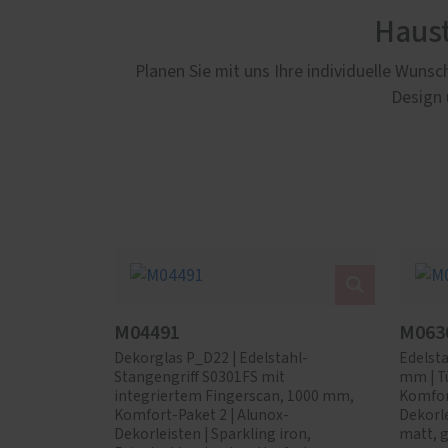
Haust
Planen Sie mit uns Ihre individuelle Wun
Design 
M04491
M063
Dekorglas P_D22 | Edelstahl-
Edelsta
Stangengriff S0301FS mit
mm | T
integriertem Fingerscan, 1000 mm,
Komfort
Komfort-Paket 2 | Alunox-
Dekorle
Dekorleisten | Sparkling iron,
matt, g