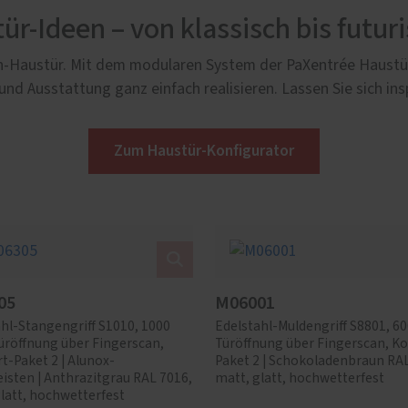
ür-Ideen – von klassisch bis futuri
sch-Haustür. Mit dem modularen System der PaXentrée Haustür
und Ausstattung ganz einfach realisieren. Lassen Sie sich insp
Zum Haustür-Konfigurator
05
M06001
hl-Stangengriff S1010, 1000
Edelstahl-Muldengriff S8801, 6
üröffnung über Fingerscan,
Türöffnung über Fingerscan, K
-Paket 2 | Alunox-
Paket 2 | Schokoladenbraun RAL
isten | Anthrazitgrau RAL 7016,
matt, glatt, hochwetterfest
latt, hochwetterfest