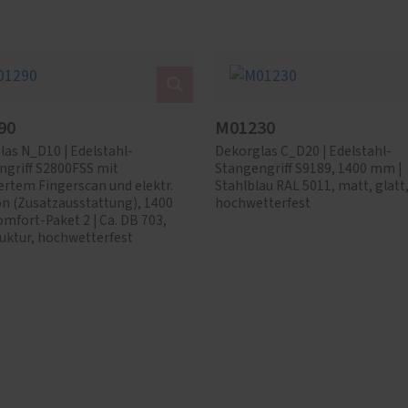
90
M01230
as N_D10 | Edelstahl-
Dekorglas C_D20 | Edelstahl-
ngriff S2800FSS mit
Stangengriff S9189, 1400 mm |
ertem Fingerscan und elektr.
Stahlblau RAL 5011, matt, glatt
on (Zusatzausstattung), 1400
hochwetterfest
mfort-Paket 2 | Ca. DB 703,
uktur, hochwetterfest