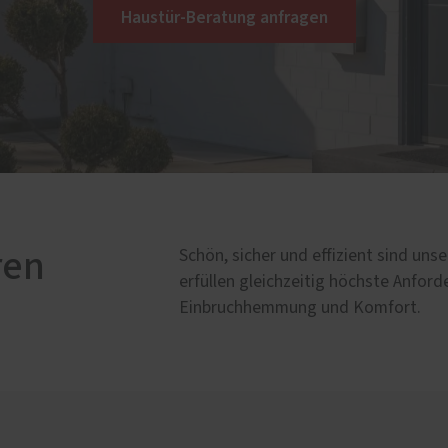
Weitere Leistungen
Haustür-Beratung anfragen
öbel
Geschäftsausstattung un
Gaststätteneinrichtunge
roben
Küchen auf Maß
fzimmer Möbel
Treppen und Geländer au
zimmer
Zimmertüren
mmer
ren
Schön, sicher und effizient sind un
erfüllen gleichzeitig höchste Anf
Einbruchhemmung und Komfort.