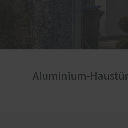
3D-Planung
Möbel
Badm
Garde
Schla
Wohn
Esszi
Aluminium-Haustü