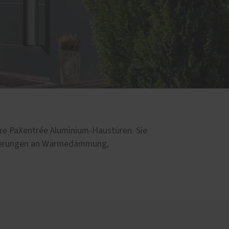
Service
Schallschutz-Simulator
d
n
Förderung für Fenster und
Haustüren
s Holz
sere PaXentrée Aluminium-Haustüren. Sie
orderungen an Wärmedämmung,