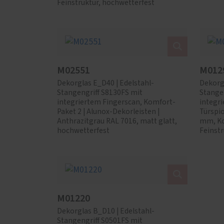
Feinstruktur, hochwetterfest
M02551
M012
Dekorglas E_D40 | Edelstahl-
Dekorgl
Stangengriff S8130FS mit
Stange
integriertem Fingerscan, Komfort-
integri
Paket 2 | Alunox-Dekorleisten |
Türspi
Anthrazitgrau RAL 7016, matt glatt,
mm, Ko
hochwetterfest
Feinstr
M01220
Dekorglas B_D10 | Edelstahl-
Stangengriff S0501FS mit