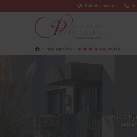
E-Mail schreiben
Je
Aluminium-Haustüren
PaX-Haustüren
PaX-Fenster
PaX-Ha
Alumi
Kunststoff
Kunststoff-Aluminium
Holz 
K-LINE Aluminium
Kunst
Holz
Altba
Holz-Aluminium
Aktio
Altbau und Denkmal
Haust
Unsere Hau
Fenster-Aktion für den
Witter
Rundumschutz