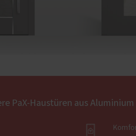
ere PaX-Haustüren aus Aluminium

Komfor