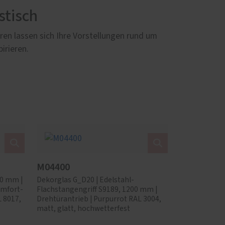
stisch
en lassen sich Ihre Vorstellungen rund um
irieren.
M04400
00 mm |
Dekorglas G_D20 | Edelstahl-
omfort-
Flachstangengriff S9189, 1200 mm |
 8017,
Drehtürantrieb | Purpurrot RAL 3004,
matt, glatt, hochwetterfest