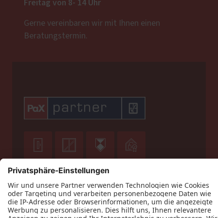
Freitag von 8- 14 Uhr
Gerne vereinbaren wir mit Ihnen einen
Beratungstermin.







