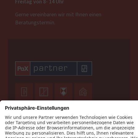
Freitag von 8- 14 Uhr
Gerne vereinbaren wir mit Ihnen einen
Beratungstermin.







